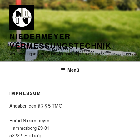
Zum
Inhalt
springen
NIEDERMEYER
VERMESSUNGSTECHNIK
Vermessungsmaterial und Vermarkungsmaterial
Menü
IMPRESSUM
Angaben gemäß § 5 TMG
Bernd Niedermeyer
Hammerberg 29-31
52222 Stolberg